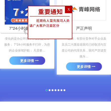
＜
＞
X
7*24小时服务不打…
严正声明
变化的是办公环境，不变的是青峰
近期，有部分竞争对手企业及
服务； 7*24小时服务不打烊，为您
其员工污蔑造谣我司已经取消与百
的企业保驾护航； 凡需要…
度公司的代理关系，我司严厉谴责
痛斥…
更多详情
更多详情