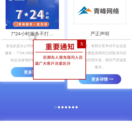
＜
＞
7*24小时服务不打…
严正声明
X
变化的是办公环境，不变的是青峰
近期，有部分竞争对手企业及
服务； 7*24小时服务不打烊，为您
其员工污蔑造谣我司已经取消与百
的企业保驾护航； 凡需要…
度公司的代理关系，我司严厉谴责
痛斥…
更多详情
更多详情