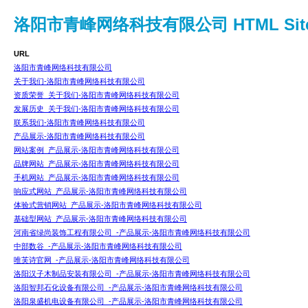
洛阳市青峰网络科技有限公司 HTML Sit
URL
洛阳市青峰网络科技有限公司
关于我们-洛阳市青峰网络科技有限公司
资质荣誉_关于我们-洛阳市青峰网络科技有限公司
发展历史_关于我们-洛阳市青峰网络科技有限公司
联系我们-洛阳市青峰网络科技有限公司
产品展示-洛阳市青峰网络科技有限公司
网站案例_产品展示-洛阳市青峰网络科技有限公司
品牌网站_产品展示-洛阳市青峰网络科技有限公司
手机网站_产品展示-洛阳市青峰网络科技有限公司
响应式网站_产品展示-洛阳市青峰网络科技有限公司
体验式营销网站_产品展示-洛阳市青峰网络科技有限公司
基础型网站_产品展示-洛阳市青峰网络科技有限公司
河南省绿尚装饰工程有限公司_-产品展示-洛阳市青峰网络科技有限公司
中部数谷_-产品展示-洛阳市青峰网络科技有限公司
唯芙诗官网_-产品展示-洛阳市青峰网络科技有限公司
洛阳汉子木制品安装有限公司_-产品展示-洛阳市青峰网络科技有限公司
洛阳智邦石化设备有限公司_-产品展示-洛阳市青峰网络科技有限公司
洛阳泉盛机电设备有限公司_-产品展示-洛阳市青峰网络科技有限公司