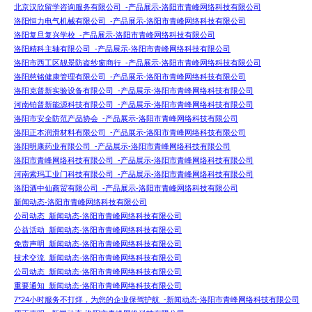
北京汉欣留学咨询服务有限公司_-产品展示-洛阳市青峰网络科技有限公司
洛阳恒力电气机械有限公司_-产品展示-洛阳市青峰网络科技有限公司
洛阳复旦复兴学校_-产品展示-洛阳市青峰网络科技有限公司
洛阳精科主轴有限公司_-产品展示-洛阳市青峰网络科技有限公司
洛阳市西工区靓景防盗纱窗商行_-产品展示-洛阳市青峰网络科技有限公司
洛阳慈铭健康管理有限公司_-产品展示-洛阳市青峰网络科技有限公司
洛阳克普新实验设备有限公司_-产品展示-洛阳市青峰网络科技有限公司
河南铂普新能源科技有限公司_-产品展示-洛阳市青峰网络科技有限公司
洛阳市安全防范产品协会_-产品展示-洛阳市青峰网络科技有限公司
洛阳正本润滑材料有限公司_-产品展示-洛阳市青峰网络科技有限公司
洛阳明康药业有限公司_-产品展示-洛阳市青峰网络科技有限公司
洛阳市青峰网络科技有限公司_-产品展示-洛阳市青峰网络科技有限公司
河南索玛工业门科技有限公司_-产品展示-洛阳市青峰网络科技有限公司
洛阳酒中仙商贸有限公司_-产品展示-洛阳市青峰网络科技有限公司
新闻动态-洛阳市青峰网络科技有限公司
公司动态_新闻动态-洛阳市青峰网络科技有限公司
公益活动_新闻动态-洛阳市青峰网络科技有限公司
免责声明_新闻动态-洛阳市青峰网络科技有限公司
技术交流_新闻动态-洛阳市青峰网络科技有限公司
公司动态_新闻动态-洛阳市青峰网络科技有限公司
重要通知_新闻动态-洛阳市青峰网络科技有限公司
7*24小时服务不打烊，为您的企业保驾护航_-新闻动态-洛阳市青峰网络科技有限公司