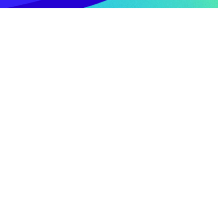
百度云
域名服务
企业建站
PC建站
移动营销
全网营销
营销矩阵
营销推广
企业邮局
平面设计
品牌提升