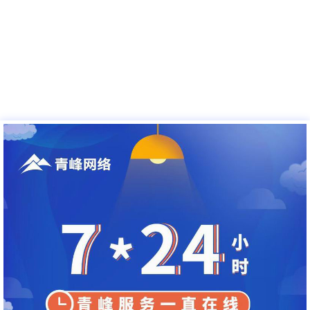
03
/
05
＜
＞