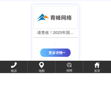
请查收！2023年国…
…
更多详情
招聘
电话
地图
首页
萤火虫爱心活动第12…
新春佳节临近，1月11日上午，洛阳青峰网络科技有限公司响应洛龙区工商
联“百企帮百村”2020…