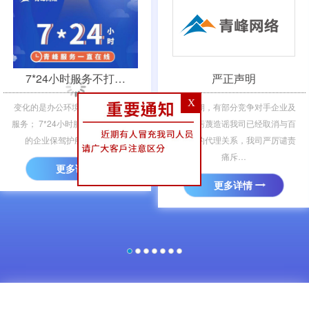
＜
＞
7*24小时服务不打…
严正声明
X
变化的是办公环境，不变的是青峰
近期，有部分竞争对手企业及
服务； 7*24小时服务不打烊，为您
其员工污蔑造谣我司已经取消与百
的企业保驾护航； 凡需要…
度公司的代理关系，我司严厉谴责
痛斥…
更多详情
更多详情