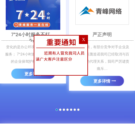
＜
＞
7*24小时服务不打…
严正声明
X
变化的是办公环境，不变的是青峰
近期，有部分竞争对手企业及
服务； 7*24小时服务不打烊，为您
其员工污蔑造谣我司已经取消与百
的企业保驾护航； 凡需要…
度公司的代理关系，我司严厉谴责
痛斥…
更多详情
更多详情